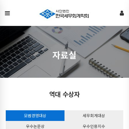
한
국
세
무
회
계
자료실
학
회
역대 수상자
모범경영대상
세무회계대상
우수논문상
우수인용지수