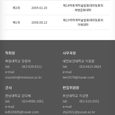
제24차동계학술발표대회및총회
제2회
2009.02.20
계명문화대학
제23차하계학술발표대회및총회
제1회
2008.08.22
거제대학
학회장
사무국장
목원대학교 장광희
대전보건대학교 이응문
lab
042-829-8312
lab
010-4415-0624
e-mail
e-mail
visionkh@mokwon.ac.kr
lem3376@naver.com
간사
편집위원장
한남대학교 강다혜
부산대학교 지상현
lab
010-4965-2051
lab
051-510-2551
e-mail
e-mail
kdh15635@naver.com
shji2021@pusan.ac.kr