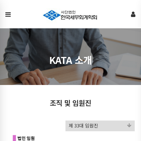
조
직
및
임
원
진
KATA 소개
조직 및 임원진
제 33대 임원진