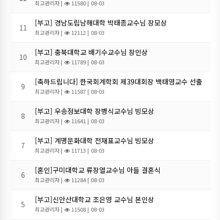
최고관리자
|
11580 |
08-03
[부고] 경남도립남해대학 박태종교수님 장모상
11
최고관리자
|
12112 |
08-03
[부고] 충북대학교 배기수교수님 장인상
10
최고관리자
|
11789 |
08-03
[축하드립니다] 한국회계학회 제39대회장 백태영교수 선출
9
최고관리자
|
11587 |
08-03
[부고] 우송정보대학 장병식교수님 빙모상
8
최고관리자
|
11641 |
08-03
[부고] 계명문화대학 전재표교수님 빙모상
7
최고관리자
|
11713 |
08-03
[혼인]구미대학교 류장열교수님 아들 결혼식
6
최고관리자
|
11284 |
08-03
[부고]신안산대학교 조은영 교수님 본인상
5
최고관리자
|
11508 |
08-03