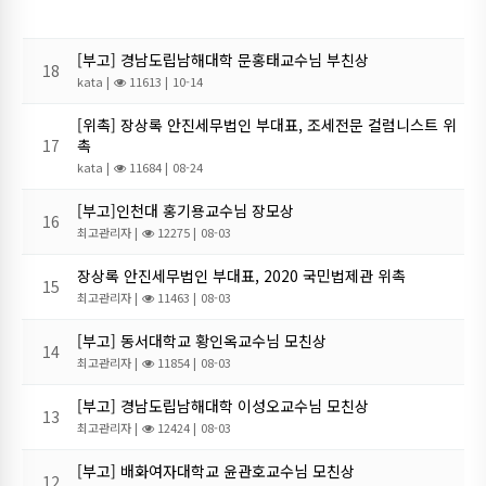
[부고] 경남도립남해대학 문홍태교수님 부친상
18
kata
|
11613 |
10-14
[위촉] 장상록 안진세무법인 부대표, 조세전문 컬럼니스트 위
17
촉
kata
|
11684 |
08-24
[부고]인천대 홍기용교수님 장모상
16
최고관리자
|
12275 |
08-03
장상록 안진세무법인 부대표, 2020 국민법제관 위촉
15
최고관리자
|
11463 |
08-03
[부고] 동서대학교 황인옥교수님 모친상
14
최고관리자
|
11854 |
08-03
[부고] 경남도립남해대학 이성오교수님 모친상
13
최고관리자
|
12424 |
08-03
[부고] 배화여자대학교 윤관호교수님 모친상
12