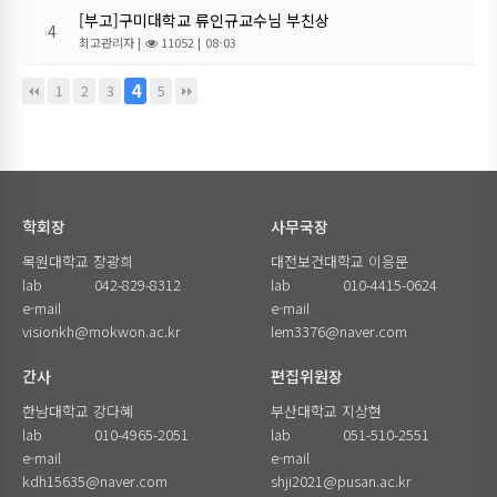
[부고]구미대학교 류인규교수님 부친상
4
최고관리자
|
11052 |
08-03
4
1
2
3
5
학회장
사무국장
목원대학교 장광희
대전보건대학교 이응문
lab
042-829-8312
lab
010-4415-0624
e-mail
e-mail
visionkh@mokwon.ac.kr
lem3376@naver.com
간사
편집위원장
한남대학교 강다혜
부산대학교 지상현
lab
010-4965-2051
lab
051-510-2551
e-mail
e-mail
kdh15635@naver.com
shji2021@pusan.ac.kr